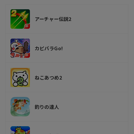
アーチャー伝説2
カピバラGo!
ねこあつめ2
釣りの達人