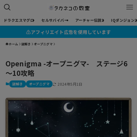
ドラクエスマグロ
セルサバイバー
アーチャー伝説2
IQダンジョン2
⚠︎アフィリエイト広告を使用しています
ホーム
謎解き
オープニグマ
Openigma -オープニグマ- ステージ6
～10攻略
謎解き
オープニグマ
2024年5月1日