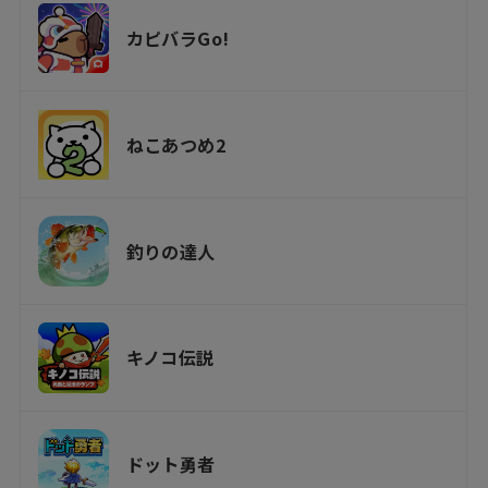
カピバラGo!
ねこあつめ2
釣りの達人
キノコ伝説
ドット勇者