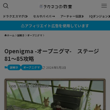
ドラクエスマグロ
セルサバイバー
アーチャー伝説2
IQダンジョン2
⚠︎アフィリエイト広告を使用しています
ホーム
謎解き
オープニグマ
Openigma -オープニグマ- ステージ
81～85攻略
謎解き
オープニグマ
2024年5月1日