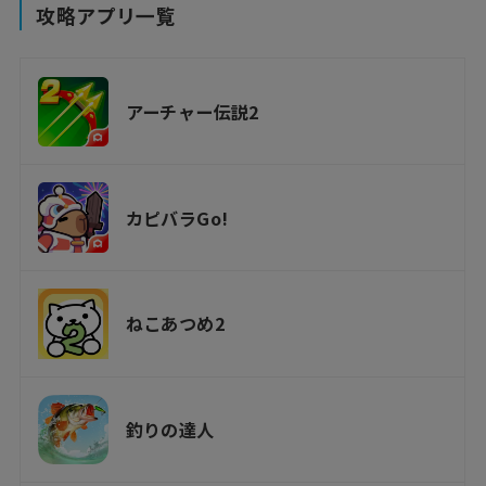
攻略アプリ一覧
アーチャー伝説2
カピバラGo!
ねこあつめ2
釣りの達人