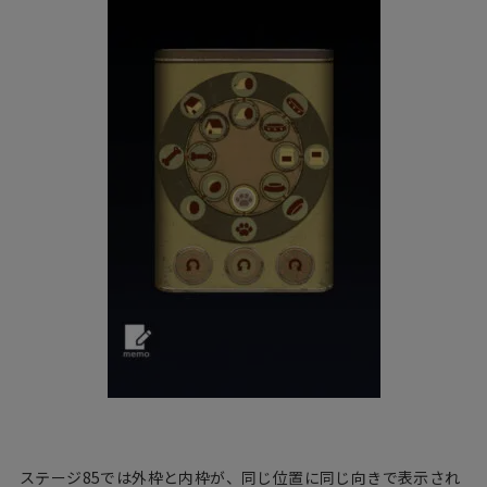
ステージ85では外枠と内枠が、同じ位置に同じ向きで表示され