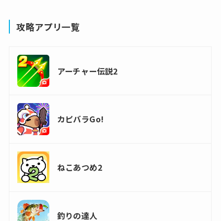
攻略アプリ一覧
アーチャー伝説2
カピバラGo!
ねこあつめ2
釣りの達人