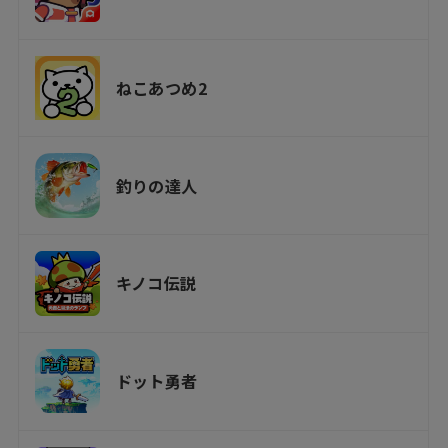
ねこあつめ2
釣りの達人
キノコ伝説
ドット勇者