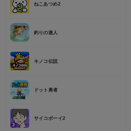
ねこあつめ2
釣りの達人
キノコ伝説
ドット勇者
サイコボーイ2