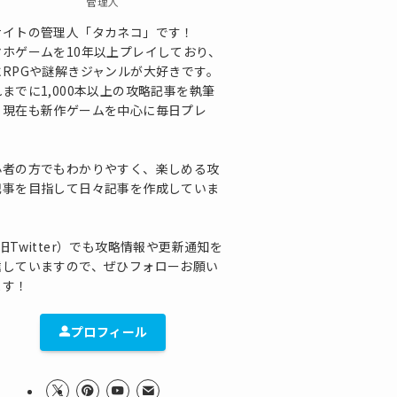
管理人
サイトの管理人「タカネコ」です！
マホゲームを10年以上プレイしており、
にRPGや謎解きジャンルが大好きです。
までに1,000本以上の攻略記事を執筆
、現在も新作ゲームを中心に毎日プレ
！
心者の方でもわかりやすく、楽しめる攻
記事を目指して日々記事を作成していま
！
旧Twitter）でも攻略情報や更新通知を
信していますので、ぜひフォローお願い
ます！
プロフィール