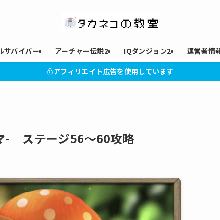
ルサバイバー
アーチャー伝説2
IQダンジョン2
運営者情
⚠︎アフィリエイト広告を使用しています
グマ- ステージ56～60攻略