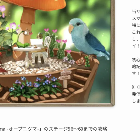
当
ス
特
これ
し
イ
初
略
す
X（
発
し
ma -オープニグマ-」のステージ56～60までの攻略