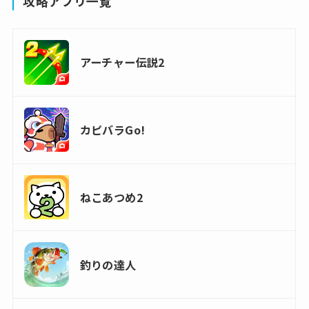
攻略アプリ一覧
アーチャー伝説2
カピバラGo!
ねこあつめ2
釣りの達人