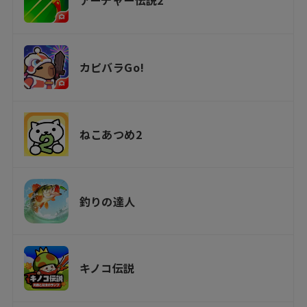
アーチャー伝説2
カピバラGo!
ねこあつめ2
釣りの達人
キノコ伝説