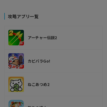
攻略アプリ一覧
アーチャー伝説2
カピバラGo!
ねこあつめ2