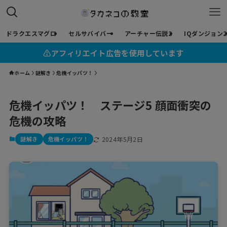
ドラクエスマグロ
セルサバイバー
アーチャー伝説2
IQダンジョン2
⚠︎アフィリエイト広告を使用しています
ホーム
謎解き
危機イッパツ！
危機イッパツ！ ステージ5 顔面衝突の
危機の攻略
謎解き
危機イッパツ！
2024年5月2日