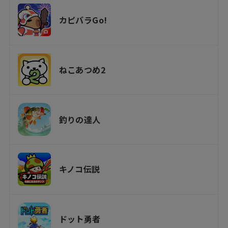
カピバラGo!
ねこあつめ2
釣りの達人
キノコ伝説
ドット勇者