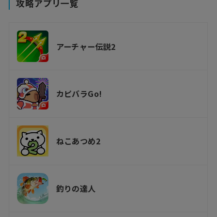
攻略アプリ一覧
アーチャー伝説2
カピバラGo!
ねこあつめ2
釣りの達人