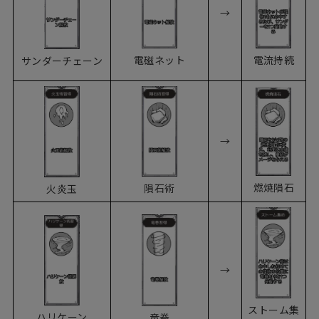
→
電磁ネット
電流持続
サンダーチェーン
→
燃焼隕石
隕石術
火炎玉
→
ストーム集
ハリケーン
竜巻