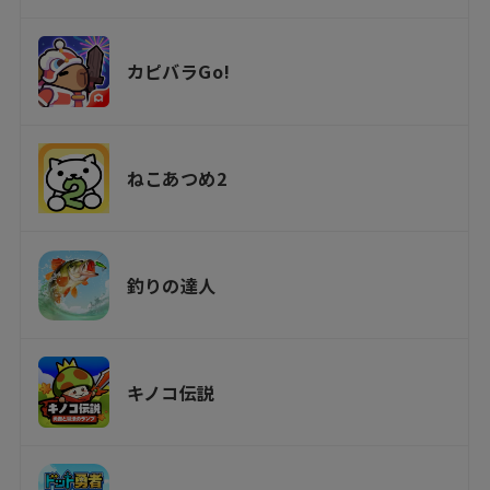
カピバラGo!
ねこあつめ2
釣りの達人
キノコ伝説