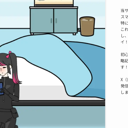
当
ス
特
これ
し
イ
初
略
す
X（
発
し