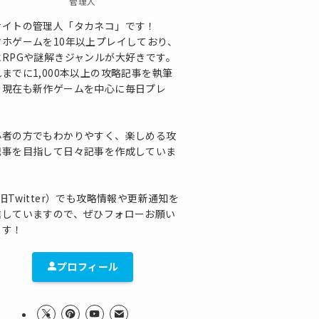
管理人
サイトの管理人「タカネコ」です！
マホゲームを10年以上プレイしており、
にRPGや謎解きジャンルが大好きです。
までに1,000本以上の攻略記事を執筆
、現在も新作ゲームを中心に毎日プレ
！
心者の方でもわかりやすく、楽しめる攻
記事を目指して日々記事を作成していま
！
旧Twitter）でも攻略情報や更新通知を
信していますので、ぜひフォローお願い
ます！
プロフィール