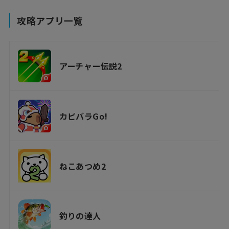
攻略アプリ一覧
アーチャー伝説2
カピバラGo!
ねこあつめ2
釣りの達人