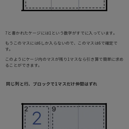
7と書かれたケージには1という数字がすでに入っています。
もうこのマスには6しか入らないので、このマスは6で確定で
す。
このようにケージ内のマスが残り1マスなら引き算で簡単に求め
ることができます。
同じ列と行、ブロックで1マスだけ仲間はずれ