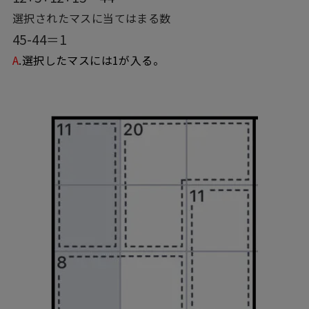
選択されたマスに当てはまる数
45-44＝1
A
.選択したマスには1が入る。