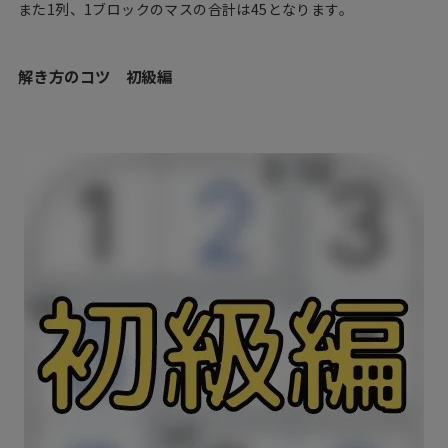
また1列、1ブロックのマスの合計は45となります。
解き方のコツ 初級編