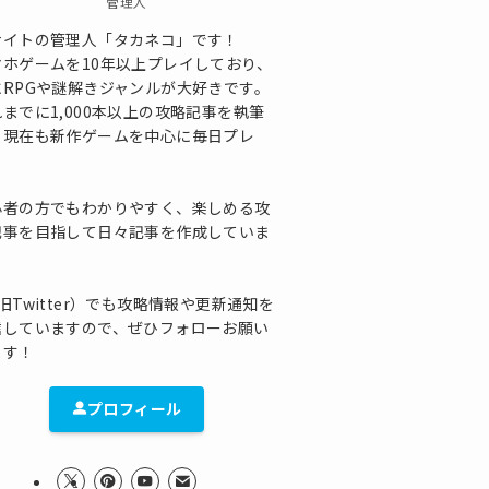
管理人
サイトの管理人「タカネコ」です！
マホゲームを10年以上プレイしており、
にRPGや謎解きジャンルが大好きです。
までに1,000本以上の攻略記事を執筆
、現在も新作ゲームを中心に毎日プレ
！
心者の方でもわかりやすく、楽しめる攻
記事を目指して日々記事を作成していま
！
旧Twitter）でも攻略情報や更新通知を
信していますので、ぜひフォローお願い
ます！
プロフィール