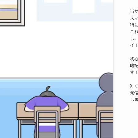
当
ス
特
これ
し
イ
初
略
す
X（
発
し