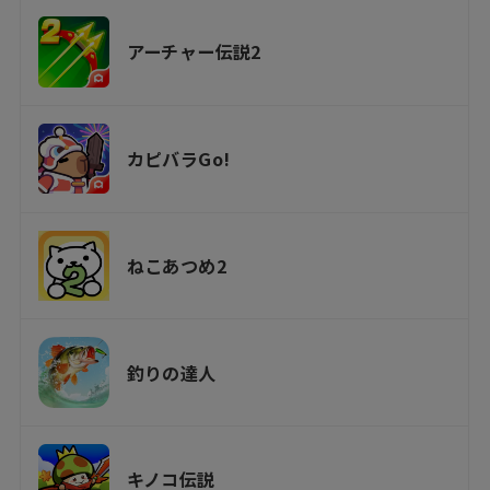
アーチャー伝説2
カピバラGo!
ねこあつめ2
釣りの達人
キノコ伝説