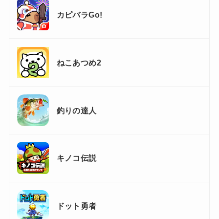
カピバラGo!
ねこあつめ2
釣りの達人
キノコ伝説
ドット勇者