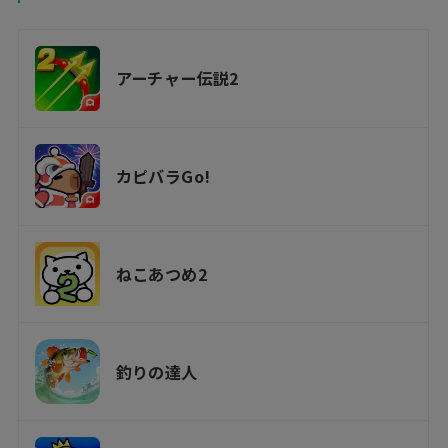
アーチャー伝説2
カピバラGo!
ねこあつめ2
釣りの達人