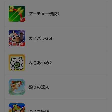
アーチャー伝説2
カピバラGo!
ねこあつめ2
釣りの達人
キノコ伝説