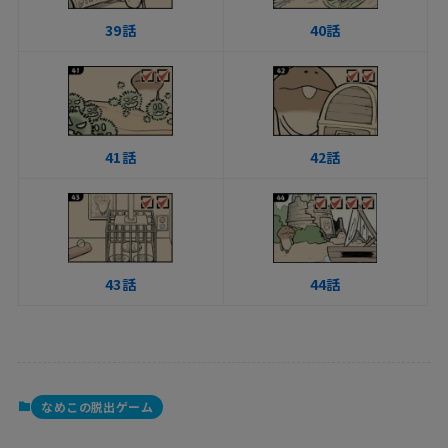
39話
40話
41話
42話
43話
44話
なめこの脱出ゲーム