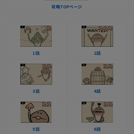
攻略TOPページ
1話
2話
3話
4話
5話
6話