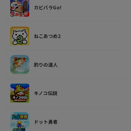
カピバラGo!
ねこあつめ2
釣りの達人
キノコ伝説
ドット勇者