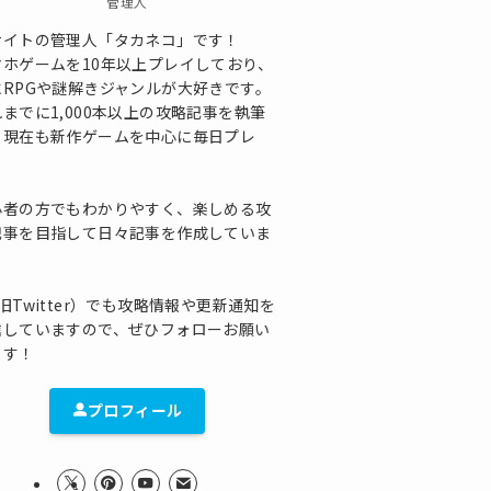
管理人
サイトの管理人「タカネコ」です！
マホゲームを10年以上プレイしており、
にRPGや謎解きジャンルが大好きです。
までに1,000本以上の攻略記事を執筆
、現在も新作ゲームを中心に毎日プレ
！
心者の方でもわかりやすく、楽しめる攻
記事を目指して日々記事を作成していま
！
旧Twitter）でも攻略情報や更新通知を
信していますので、ぜひフォローお願い
ます！
プロフィール