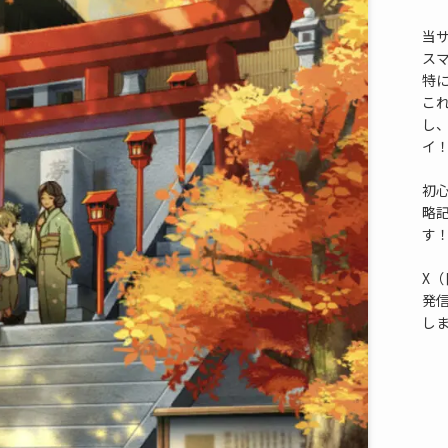
当
ス
特
これ
し
イ
初
略
す
X（
発
し