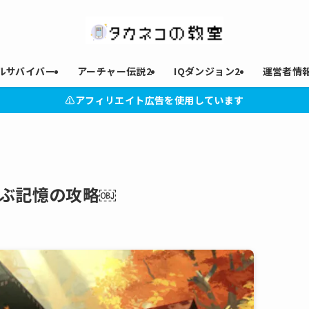
ルサバイバー
アーチャー伝説2
IQダンジョン2
運営者情
⚠︎アフィリエイト広告を使用しています
結ぶ記憶の攻略￼