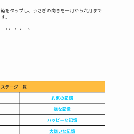
る箱をタップし、うさぎの向きを一月から六月まで
です。
← → ← ← ← →
ステージ一覧
約束の記憶
嫌な記憶
ハッピーな記憶
大嫌いな記憶