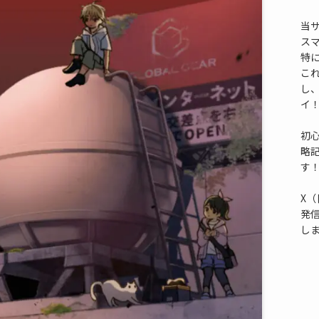
当
ス
特
これ
し
イ
初
略
す
X（
発
し