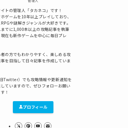
管理人
サイトの管理人「タカネコ」です！
マホゲームを10年以上プレイしており、
にRPGや謎解きジャンルが大好きです。
までに1,000本以上の攻略記事を執筆
、現在も新作ゲームを中心に毎日プレ
！
心者の方でもわかりやすく、楽しめる攻
記事を目指して日々記事を作成していま
！
旧Twitter）でも攻略情報や更新通知を
信していますので、ぜひフォローお願い
ます！
プロフィール