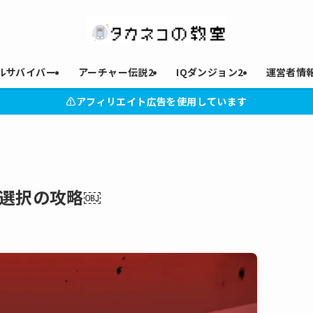
ルサバイバー
アーチャー伝説2
IQダンジョン2
運営者情
⚠︎アフィリエイト広告を使用しています
の選択の攻略￼