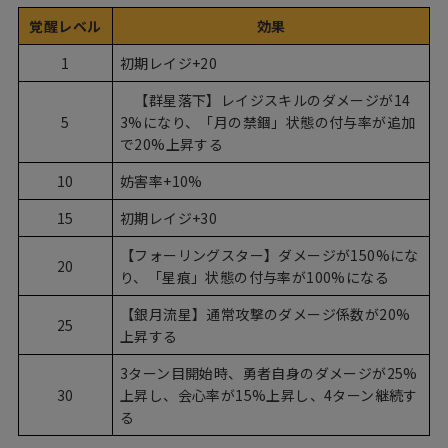
覚醒レベル
効果
1
初期レイジ+20
【群星落下】レイジスキルのダメージが14
5
3%になり、「月の禁錮」状態の付与率が追加
で20%上昇する
10
妨害率+10%
15
初期レイジ+30
【フォーリングスター】ダメージが150%にな
20
り、「星痕」状態の付与率が100%になる
【銀月流星】通常攻撃のダメージ係数が20%
25
上昇する
3ターン目開始時、勇者自身のダメージが25%
30
上昇し、会心率が15%上昇し、4ターン継続す
る