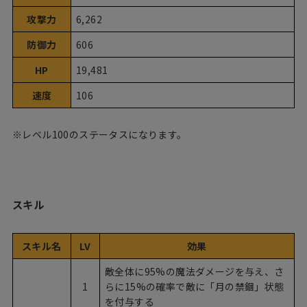
攻撃力
6,262
防御力
606
HP
19,481
速度
106
※レベル100のステータスになります。
スキル
スキル名
LV
効果
敵全体に95%の魔法ダメージを与え、さ
1
らに15%の確率で敵に「月の禁錮」状態
を付与する