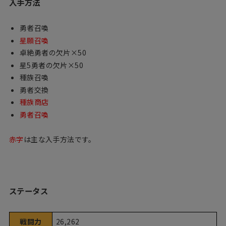
入手方法
勇者召喚
星願召喚
卓絶勇者の欠片×50
星5勇者の欠片×50
種族召喚
勇者交換
種族商店
勇者召喚
赤字
は主な入手方法です。
ステータス
戦闘力
26,262