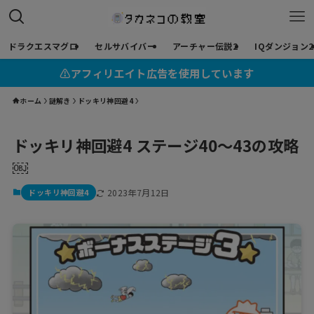
ドラクエスマグロ
セルサバイバー
アーチャー伝説2
IQダンジョン2
⚠︎アフィリエイト広告を使用しています
ホーム
謎解き
ドッキリ神回避4
ドッキリ神回避4 ステージ40〜43の攻略
￼
ドッキリ神回避4
2023年7月12日