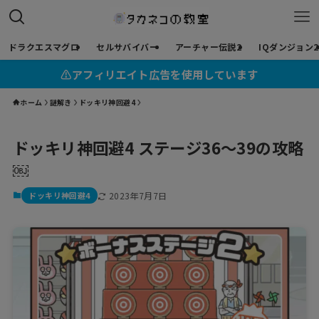
ドラクエスマグロ
セルサバイバー
アーチャー伝説2
IQダンジョン2
⚠︎アフィリエイト広告を使用しています
ホーム
謎解き
ドッキリ神回避4
ドッキリ神回避4 ステージ36〜39の攻略
￼
ドッキリ神回避4
2023年7月7日