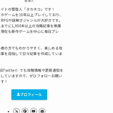
管理人
サイトの管理人「タカネコ」です！
マホゲームを10年以上プレイしており、
にRPGや謎解きジャンルが大好きです。
までに1,000本以上の攻略記事を執筆
、現在も新作ゲームを中心に毎日プレ
！
心者の方でもわかりやすく、楽しめる攻
記事を目指して日々記事を作成していま
！
旧Twitter）でも攻略情報や更新通知を
信していますので、ぜひフォローお願い
ます！
プロフィール