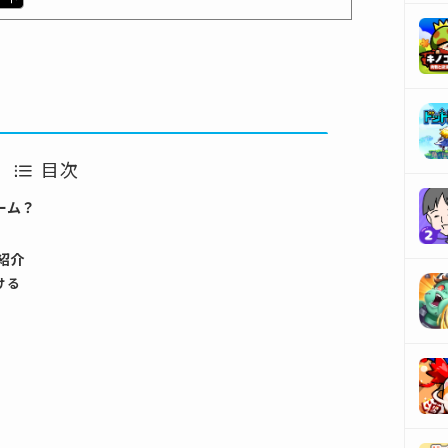
目次
ーム？
紹介
ける