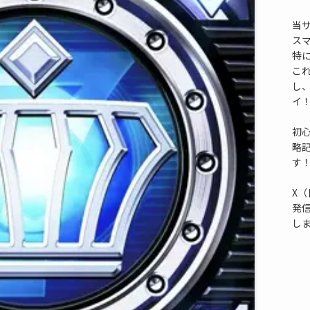
当
ス
特
これ
し
イ
初
略
す
X（
発
し