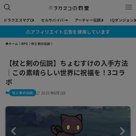
ドラクエスマグロ
セルサバイバー
アーチャー伝説2
IQダンジョン2
⚠︎アフィリエイト広告を使用しています
ホーム
RPG
杖と剣の伝説
【杖と剣の伝説】ちょむすけの入手方法
｜この素晴らしい世界に祝福を！3コラ
ボ
杖と剣の伝説
2025年8月2日