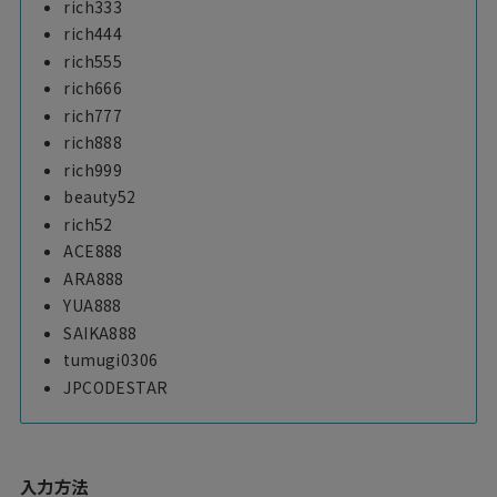
rich333
rich444
rich555
rich666
rich777
rich888
rich999
beauty52
rich52
ACE888
ARA888
YUA888
SAIKA888
tumugi0306
JPCODESTAR
入力方法