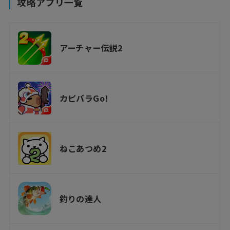
攻略アプリ一覧
アーチャー伝説2
カピバラGo!
ねこあつめ2
釣りの達人