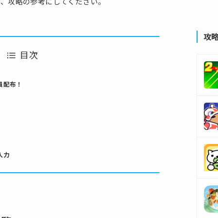
め、攻略の参考にしてください。
攻
目次
員配布！
入力