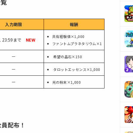
一覧
入力期限
報酬
共有経験値×1,000
31 23:59まで
NEW
ファントムプラネタリウム×1
ー
希望の晶石×150
ー
タロットエッセンス×1,000
ー
光の粉末×1,000
全員配布！