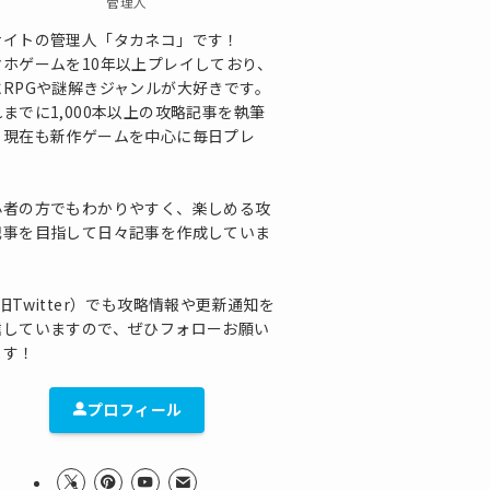
管理人
サイトの管理人「タカネコ」です！
マホゲームを10年以上プレイしており、
にRPGや謎解きジャンルが大好きです。
までに1,000本以上の攻略記事を執筆
、現在も新作ゲームを中心に毎日プレ
！
心者の方でもわかりやすく、楽しめる攻
記事を目指して日々記事を作成していま
！
旧Twitter）でも攻略情報や更新通知を
信していますので、ぜひフォローお願い
ます！
プロフィール