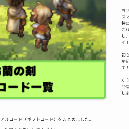
当
ス
特
これ
し
イ
初
略
す
X（
発
し
リアルコード（ギフトコード）をまとめました。