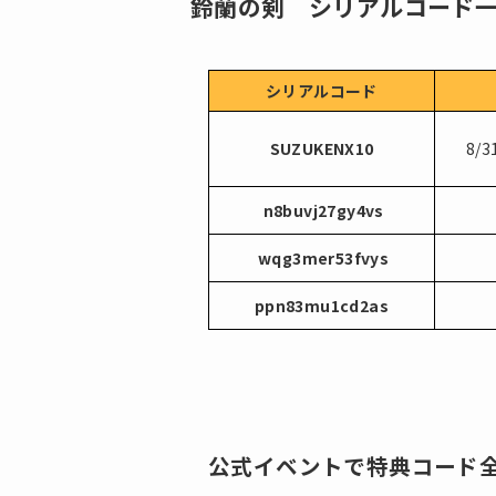
鈴蘭の剣 シリアルコード
シリアルコード
SUZUKENX10
8/
n8buvj27gy4vs
wqg3mer53fvys
ppn83mu1cd2as
公式イベントで特典コード