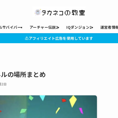
ルサバイバー
アーチャー伝説2
IQダンジョン2
運営者情
⚠︎アフィリエイト広告を使用しています
ネルの場所まとめ
月2日