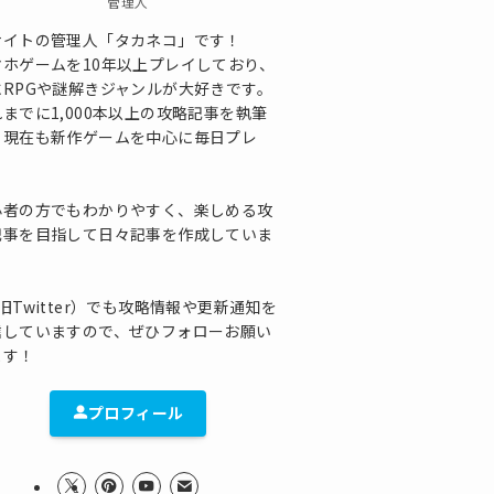
管理人
サイトの管理人「タカネコ」です！
マホゲームを10年以上プレイしており、
にRPGや謎解きジャンルが大好きです。
までに1,000本以上の攻略記事を執筆
、現在も新作ゲームを中心に毎日プレ
！
心者の方でもわかりやすく、楽しめる攻
記事を目指して日々記事を作成していま
！
旧Twitter）でも攻略情報や更新通知を
信していますので、ぜひフォローお願い
ます！
プロフィール