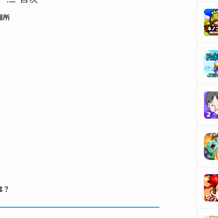
場所
は？