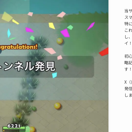
当
ス
特
これ
し
イ
初
略
す
X（
発
し