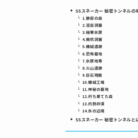
SSスネーカー 秘密トンネルの
1.静寂の森
2.溶岩洞窟
3.極寒氷原
4.廃坑洞窟
5.機械遺跡
6.恐怖墓地
7.氷原地帯
8.火山遺跡
9.巨石残骸
10.機械工場
11.神秘の墓地
12.朽ち果てた森
13.灼熱砂漠
14.氷の辺境
SSスネーカー 秘密トンネルと