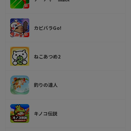
カピバラGo!
ねこあつめ2
釣りの達人
キノコ伝説