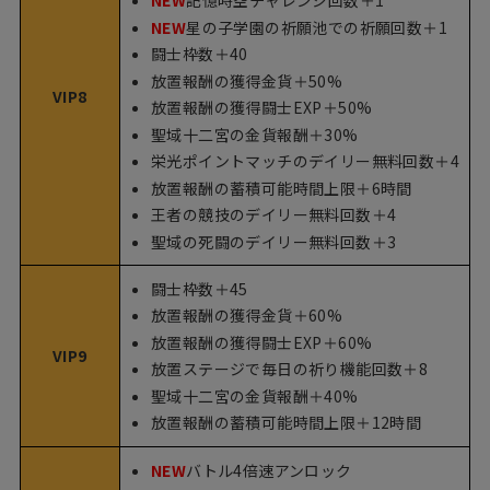
NEW
記憶時空チャレンジ回数＋1
NEW
星の子学園の祈願池での祈願回数＋1
闘士枠数＋40
放置報酬の獲得金貨＋50%
VIP8
放置報酬の獲得闘士EXP＋50%
聖域十二宮の金貨報酬＋30%
栄光ポイントマッチのデイリー無料回数＋4
放置報酬の蓄積可能時間上限＋6時間
王者の競技のデイリー無料回数＋4
聖域の死闘のデイリー無料回数＋3
闘士枠数＋45
放置報酬の獲得金貨＋60%
放置報酬の獲得闘士EXP＋60%
VIP9
放置ステージで毎日の祈り機能回数＋8
聖域十二宮の金貨報酬＋40%
放置報酬の蓄積可能時間上限＋12時間
NEW
バトル4倍速アンロック