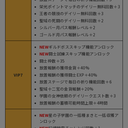
栄光ポイントマッチのデイリー無料回数＋3
王者の競技のデイリー無料回数＋3
聖域の死闘のデイリー無料回数＋2
シルバー月パス報酬レベル＋2
ゴールド月パス報酬レベル＋2
NEW
ギルドボススキップ機能アンロック
NEW
闘士試練スキップ機能アンロック
闘士枠数＋35
放置報酬の獲得金貨＋40%
放置報酬の獲得闘士EXP＋40%
VIP7
放置ステージで毎日の祈り機能回数＋6
聖域十二宮の金貨報酬＋20%
学園の女神依頼のデイリークエスト数＋3
放置報酬の蓄積可能時間上限＋4時間
NEW
星の子学園の一括種まきと一括収穫ア
ンロック