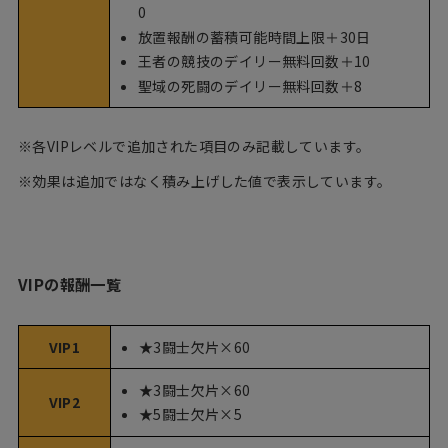
0
放置報酬の蓄積可能時間上限＋30日
王者の競技のデイリー無料回数＋10
聖域の死闘のデイリー無料回数＋8
※各VIPレベルで追加された項目のみ記載しています。
※効果は追加ではなく積み上げした値で表示しています。
VIPの報酬一覧
★3闘士欠片×60
VIP1
★3闘士欠片×60
VIP2
★5闘士欠片×5