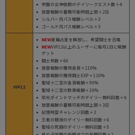
学園の女神依頼のデイリークエスト数＋4
放置報酬の蓄積可能時間上限＋2日
シルバー月パス報酬レベル＋3
ゴールド月パス報酬レベル＋3
NEW
星輪占星を解放し、希望闘士を召喚
NEW
VIP12以上のユーザーに毎月1日に報酬
ゲット
闘士枠数＋60
放置報酬の獲得金貨＋110%
放置報酬の獲得闘士EXP＋110%
聖域十二宮の金貨報酬＋90%
VIP12
聖域十二宮の勲章報酬＋20%
栄光ポイントマッチのデイリー無料回数＋6
放置報酬の蓄積可能時間上限＋3日
記憶時空チャレンジ回数＋2
王者の競技のデイリー無料回数＋6
聖域の死闘のデイリー無料回数＋5
星の子学園の祈願池での祈願回数＋2