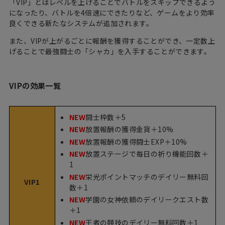
「VIP」とはレベルを上げることでバトルをスキップできるよう
になったり、バトルを4倍速にできたりなど、ゲームをより効率
良くできる新たなシステムが追加されます。
また、VIPが上がるごとに報酬を獲得することができ、一定数上
げることで
最強闘士の「シャカ」
を入手することができます。
VIPの効果一覧
NEW
闘士枠数＋5
NEW
放置報酬の獲得金貨＋10%
NEW
放置報酬の獲得闘士EXP＋10%
NEW
放置ステージで毎日の祈り機能回数＋
1
NEW
栄光ポイントマッチのデイリー無料回
VIP1
数＋1
NEW
学園の女神依頼のデイリークエスト数
＋1
NEW
王者の競技のデイリー無料回数＋1