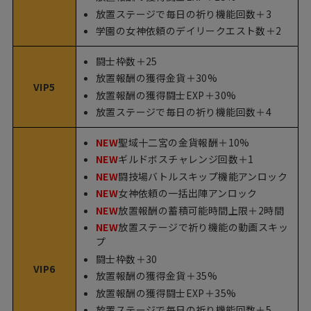
放置ステージで毎日の祈り機能回数＋3
学園の女神依頼のデイリークエスト数＋2
闘士枠数＋25
放置報酬の獲得金貨＋30%
VIP5
放置報酬の獲得闘士EXP＋30%
放置ステージで毎日の祈り機能回数＋4
NEW
聖域十二宮の金貨報酬＋10%
NEW
ギルドボスチャレンジ回数＋1
NEW
闘技場バトルスキップ機能アンロック
NEW
女神依頼の一括出陣アンロック
NEW
放置報酬の蓄積可能時間上限＋2時間
NEW
放置ステージで祈り機能の動画スキッ
プ
闘士枠数＋30
VIP6
放置報酬の獲得金貨＋35%
放置報酬の獲得闘士EXP＋35%
放置ステージで毎日の祈り機能回数＋5