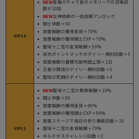
NEW
星輪ガチャで星のメモリーでの召喚回
数が10回
NEW
女神依頼の一括依頼アンロック
闘士枠数＋50
放置報酬の獲得金貨＋70%
VIP10
放置報酬の獲得闘士EXP＋70%
聖域十二宮の金貨報酬＋50%
栄光ポイントマッチのデイリー無料回数＋5
放置報酬の蓄積可能時間上限＋1日
王者の競技のデイリー無料回数＋5
聖域の死闘のデイリー無料回数＋4
NEW
聖域十二宮の勲章報酬＋10%
闘士枠数＋55
放置報酬の獲得金貨＋90%
放置報酬の獲得闘士EXP＋90%
放置ステージで毎日の祈り機能回数＋10
VIP11
聖域十二宮の金貨報酬＋70%
ギルドボスチャレンジ回数＋2