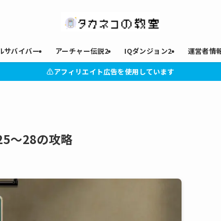
ルサバイバー
アーチャー伝説2
IQダンジョン2
運営者情
⚠︎アフィリエイト広告を使用しています
5〜28の攻略