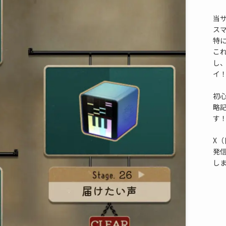
当
ス
特
これ
し
イ
初
略
す
X（
発
し