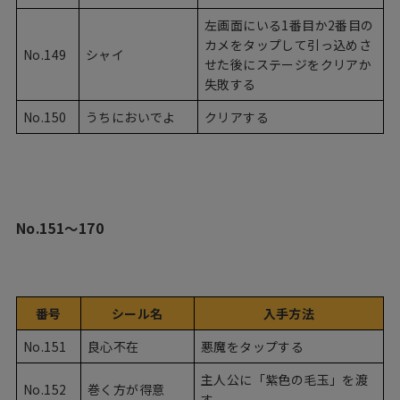
左画面にいる1番目か2番目の
カメをタップして引っ込めさ
No.149
シャイ
せた後にステージをクリアか
失敗する
No.150
うちにおいでよ
クリアする
No.151〜170
番号
シール名
入手方法
No.151
良心不在
悪魔をタップする
主人公に「紫色の毛玉」を渡
No.152
巻く方が得意
す