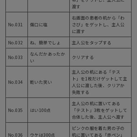
渡す
右画面の患者の机から「わ
No.031
傷口に塩
さび」をゲットし、主人公
に渡す
No.032
ね、簡単でしょ
主人公をタップする
なんだかあったか
No.033
クリアする
い
主人公の机にある「テス
ト」を1枚だけゲットして主
No.034
乾いた笑い
人公に渡した後、クリアか
失敗する
主人公の机に置いてある
No.035
はい100点
「テスト」3枚をゲットして
合体した後、主人公へ渡す
ピンクの服を着た男の子の
No.036
ウケは300点
机に置いてある「赤ペン」