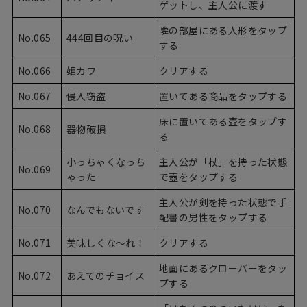
ゲットし、主人公に渡す
隣の部屋にある人形をタップ
No.065
444回目の呪い
する
No.066
姫カワ
クリアする
No.067
侵入窃盗
置いてある商品をタップする
床に置いてある壺をタップす
No.068
器物破損
る
小っちゃくなっち
主人公が「杖」を持った状態
No.069
ゃった
で壺をタップする
主人公が剣を持った状態で手
No.070
なんでもないです
配書の男性をタップする
No.071
美味しくな〜れ！
クリアする
地面にあるクローバーをタッ
No.072
あえてのチョイス
プする