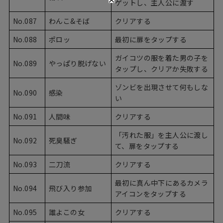
ゲットし、主人公に渡す
No.087
わんこ&そば
クリアする
No.088
ポロッ
最初に扉をタップする
ガイコツの服を着た男の子を
No.089
やっぱり脱げない
タップし、クリアか失敗する
ゾンビを出現させて何もしな
No.090
感染
い
No.091
人間味
クリアする
「汚れた服」を主人公に渡し
No.092
死臭騒ぎ
て、扉をタップする
No.093
二刀流
クリアする
最初に真ん中下にあるカメラ
No.094
飛び入り参加
アイコンをタップする
No.095
誰よこの女
クリアする