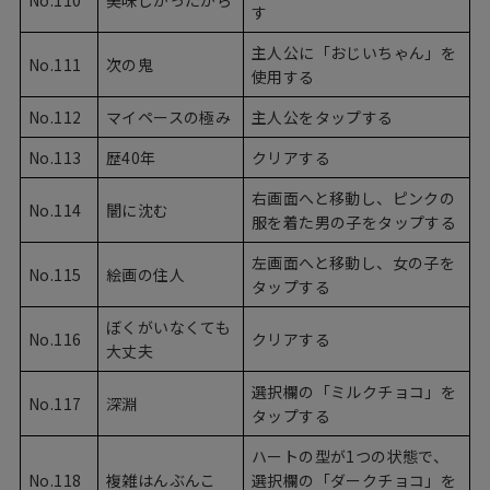
す
主人公に「おじいちゃん」を
No.111
次の鬼
使用する
No.112
マイペースの極み
主人公をタップする
No.113
歴40年
クリアする
右画面へと移動し、ピンクの
No.114
闇に沈む
服を着た男の子をタップする
左画面へと移動し、女の子を
No.115
絵画の住人
タップする
ぼくがいなくても
No.116
クリアする
大丈夫
選択欄の「ミルクチョコ」を
No.117
深淵
タップする
ハートの型が1つの状態で、
No.118
複雑はんぶんこ
選択欄の「ダークチョコ」を