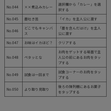
選択欄から「カレー」を選
No.044
××煮込みカレー
択する
No.045
墨吐き芸
「イカ」を主人公に渡す
どこでもキャンバ
「墨を含んだはけ」を主人
No.046
ス
公に渡す
No.047
お味はイカほど？
クリアする
お肉をゲットする場面で主
No.048
ペタッとな
人公の前にあるお肉をタッ
プする
試食コーナーのお肉をタッ
No.049
試食は一回まで
プする
後ろの陳列棚にあるお菓子
No.050
より取り見取り
をタップする