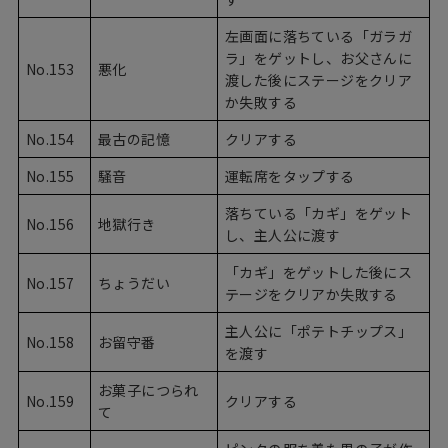
左画面に落ちている「ガラガ
ラ」をゲットし、お父さんに
No.153
悪化
渡した後にステージをクリア
か失敗する
No.154
最古の記憶
クリアする
No.155
騒音
運転席をタップする
落ちている「カギ」をゲット
No.156
地獄行き
し、主人公に渡す
「カギ」をゲットした後にス
No.157
ちょうだい
テージをクリアか失敗する
主人公に「ポテトチップス」
No.158
お留守番
を渡す
お菓子につられ
No.159
クリアする
て