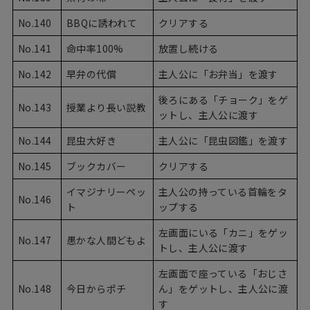
No.140
BBQに誘われて
クリアする
No.141
命中率100%
放置し続ける
No.142
早弁の代償
主人公に「お弁当」を渡す
後ろにある「チョーク」をゲ
No.143
授業より長い説教
ットし、主人公に渡す
No.144
昆虫大好き
主人公に「昆虫図鑑」を渡す
No.145
ブックカバー
クリアする
イマジナリーペッ
主人公の持っている首輪をタ
No.146
ト
ップする
左画面にいる「カニ」をゲッ
No.147
愚かな人間どもよ
トし、主人公に渡す
左画面で座っている「おじさ
No.148
今日からポチ
ん」をゲットし、主人公に渡
す