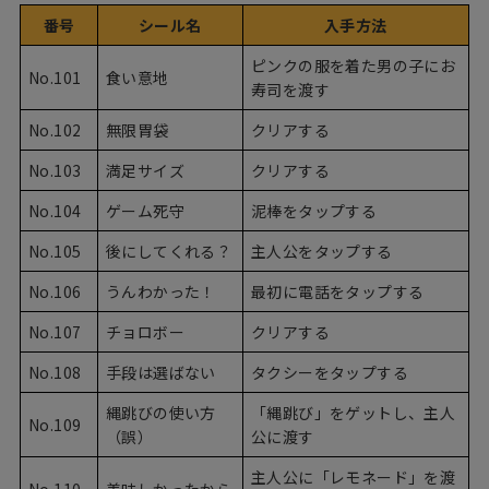
番号
シール名
入手方法
ピンクの服を着た男の子にお
No.101
食い意地
寿司を渡す
No.102
無限胃袋
クリアする
No.103
満足サイズ
クリアする
No.104
ゲーム死守
泥棒をタップする
No.105
後にしてくれる？
主人公をタップする
No.106
うんわかった！
最初に電話をタップする
No.107
チョロボー
クリアする
No.108
手段は選ばない
タクシーをタップする
縄跳びの使い方
「縄跳び」をゲットし、主人
No.109
（誤）
公に渡す
主人公に「レモネード」を渡
No.110
美味しかったから