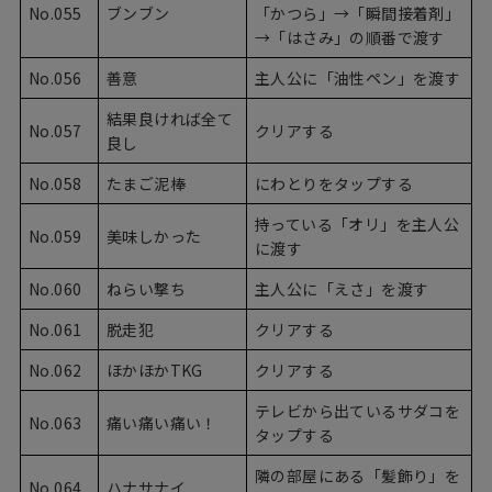
No.055
ブンブン
「かつら」→「瞬間接着剤」
→「はさみ」の順番で渡す
No.056
善意
主人公に「油性ペン」を渡す
結果良ければ全て
No.057
クリアする
良し
No.058
たまご泥棒
にわとりをタップする
持っている「オリ」を主人公
No.059
美味しかった
に渡す
No.060
ねらい撃ち
主人公に「えさ」を渡す
No.061
脱走犯
クリアする
No.062
ほかほかTKG
クリアする
テレビから出ているサダコを
No.063
痛い痛い痛い！
タップする
隣の部屋にある「髪飾り」を
No.064
ハナサナイ