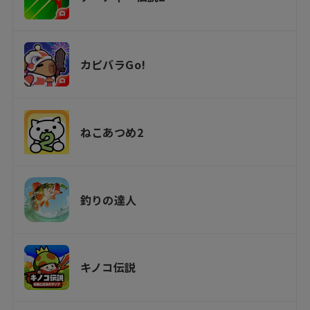
カピバラGo!
ねこあつめ2
釣りの達人
キノコ伝説