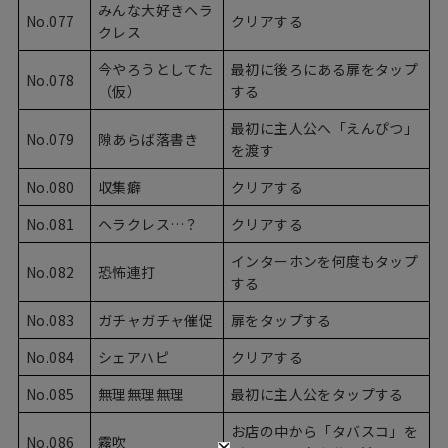
みんな大好きヘラ
No.077
クリアする
クレス
今やろうとしてた
最初に後ろにある扉をタップ
No.078
（仮）
する
最初に主人公へ「えんぴつ」
No.079
隙あらば落書き
を渡す
No.080
収集癖
クリアする
No.081
ヘラクレス…？
クリアする
インターホンを何度もタップ
No.082
恐怖連打
する
No.083
ガチャガチャ催促
扉をタップする
No.084
シェアハピ
クリアする
No.085
無理無理無理
最初に主人公をタップする
お店の中から「タバスコ」を
No.086
霧吹