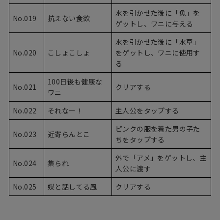
水を引かせた後に「魚」を
No.019
抗えない食欲
ゲットし、ワニに与える
水を引かせた後に「水草」
No.020
こしょこしょ
をゲットし、ワニに使用す
る
100日後も健康な
No.021
クリアする
ワニ
No.022
それなー！
主人公をタップする
ピンクの服を着た男の子た
No.023
近寄らんとこ
ちをタップする
外で「アメ」をゲットし、主
No.024
集られ
人公に渡す
No.025
蝶と話してる風
クリアする