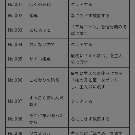
No.001
ぼくの名は
クリアする
No.002
補導
なにもせず放置する
「三角コーン」を信号機のそ
No.003
あらよっと
ばに置く
No.004
見えない力で
クリアする
最初に「えんぴつ」を主人
No.005
サイコ視点
公に渡す
最初に主人公の後ろにある
No.006
こだわりの陰影
「絵の具と筆」をゲット
し、主人公に渡す
すっごく怖い人だ
No.007
クリアする
ねぇ！
そこに布があった
No.008
なにもせず放置する
から
No.009
リズミカル
主人公に「はさみ」を渡す