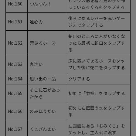
ピンクの服を着た男の子が作
No.160
つんつん！
っているろくろをタップする
後ろにあるレバーを赤いゲー
No.161
遠心力
ジまでタップする
蛇口のところに人がいなくな
No.162
荒ぶるホース
ったら最初に蛇口をタップす
る
床に置いてあるホースをタッ
No.163
丸洗い
プした後に蛇口をタップする
No.164
思い出の一品
クリアする
そこに石があっ
No.165
初めに「参拝」をタップする
たから
初めに右画面の水をタップす
No.166
のみほうだい
る
左画面にある「おみくじ」を
No.167
くじざんまい
ゲットし、主人公に渡す