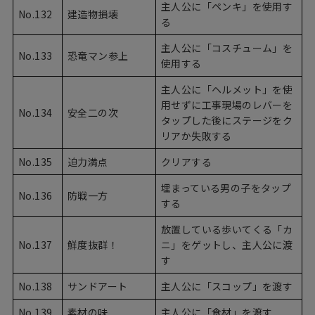
主人公に「ペンキ」を使用す
No.132
建造物損壊
る
主人公に「コスチューム」を
No.133
恐竜マン参上
使用する
主人公に「ヘルメット」を使
用せずに工事現場のレバーを
No.134
安全二の次
タップした後にステージをク
リアか失敗する
No.135
迫力満点
クリアする
埋まっている男の子をタップ
No.136
防戦一方
する
放置している歩いてくる「カ
No.137
鮮度抜群！
ニ」をゲットし、主人公に渡
す
No.138
サンドアート
主人公に「スコップ」を渡す
No.139
素材の味
主人公に「食材」を渡す