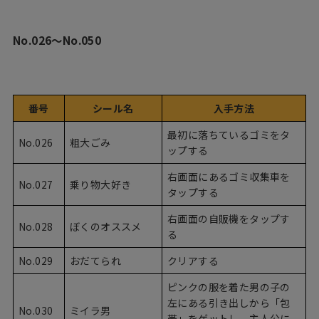
No.026〜No.050
番号
シール名
入手方法
最初に落ちているゴミをタ
No.026
粗大ごみ
ップする
右画面にあるゴミ収集車を
No.027
乗り物大好き
タップする
右画面の自販機をタップす
No.028
ぼくのオススメ
る
No.029
おだてられ
クリアする
ピンクの服を着た男の子の
左にある引き出しから「包
No.030
ミイラ男
帯」をゲットし、主人公に