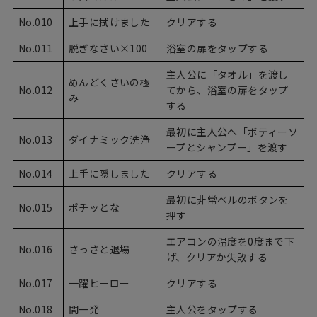
No.010
上手に拭けました
クリアする
No.011
脱ぎなさい×100
浴室の扉をタップする
主人公に「タオル」を渡し
めんどくさいの極
No.012
てから、浴室の扉をタップ
み
する
最初に主人公へ「ボティーソ
No.013
ダイナミック洗浄
ープとシャンプー」を渡す
No.014
上手に隠しました
クリアする
最初に非常ベルのボタンを
No.015
ポチッとな
押す
エアコンの温度を0度まで下
No.016
さっさと退場
げ、クリアか失敗する
No.017
一躍ヒーロー
クリアする
No.018
間一発
主人公をタップする