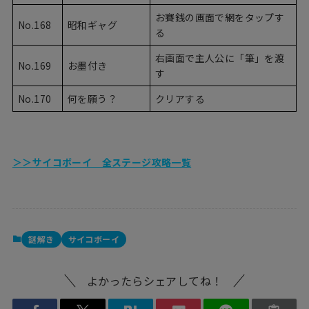
お賽銭の画面で網をタップす
No.168
昭和ギャグ
る
右画面で主人公に「筆」を渡
No.169
お墨付き
す
No.170
何を願う？
クリアする
＞＞サイコボーイ 全ステージ攻略一覧
謎解き
サイコボーイ
よかったらシェアしてね！