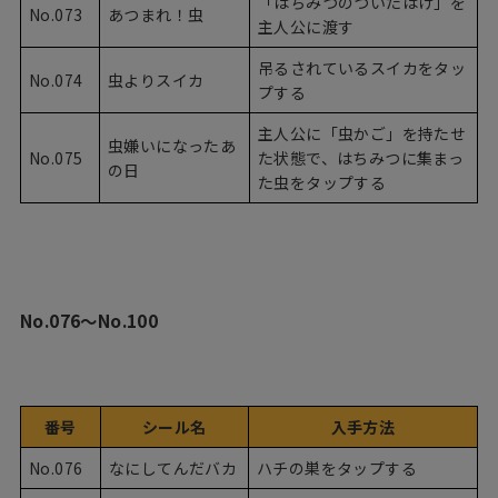
「はちみつのついたはけ」を
No.073
あつまれ！虫
主人公に渡す
吊るされているスイカをタッ
No.074
虫よりスイカ
プする
主人公に「虫かご」を持たせ
虫嫌いになったあ
No.075
た状態で、はちみつに集まっ
の日
た虫をタップする
No.076〜No.100
番号
シール名
入手方法
No.076
なにしてんだバカ
ハチの巣をタップする