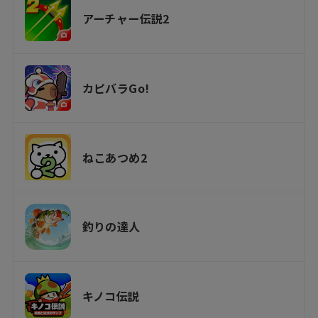
アーチャー伝説2
カピバラGo!
ねこあつめ2
釣りの達人
キノコ伝説