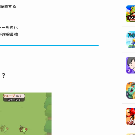
を設置する
ャーを強化
が序盤最強
ム？