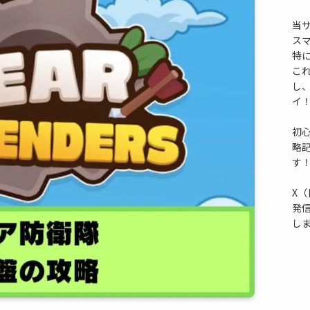
当
ス
特
これ
し
イ
初
略
す
X（
発
し