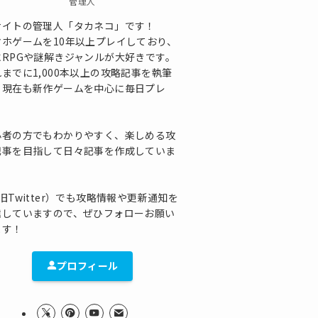
管理人
サイトの管理人「タカネコ」です！
マホゲームを10年以上プレイしており、
にRPGや謎解きジャンルが大好きです。
までに1,000本以上の攻略記事を執筆
、現在も新作ゲームを中心に毎日プレ
！
心者の方でもわかりやすく、楽しめる攻
記事を目指して日々記事を作成していま
！
旧Twitter）でも攻略情報や更新通知を
信していますので、ぜひフォローお願い
ます！
プロフィール