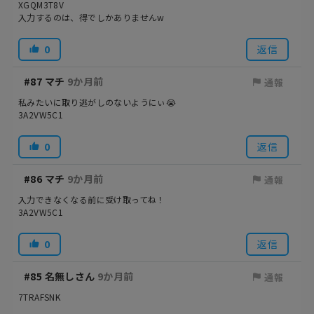
XGQM3T8V
入力するのは、得でしかありませんw
0
返信
#87
マチ
9か月前
通報
私みたいに取り逃がしのないようにぃ😭
3A2VW5C1
0
返信
#86
マチ
9か月前
通報
入力できなくなる前に受け取ってね！
3A2VW5C1
0
返信
#85
名無しさん
9か月前
通報
7TRAFSNK