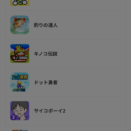
釣りの達人
キノコ伝説
ドット勇者
サイコボーイ2