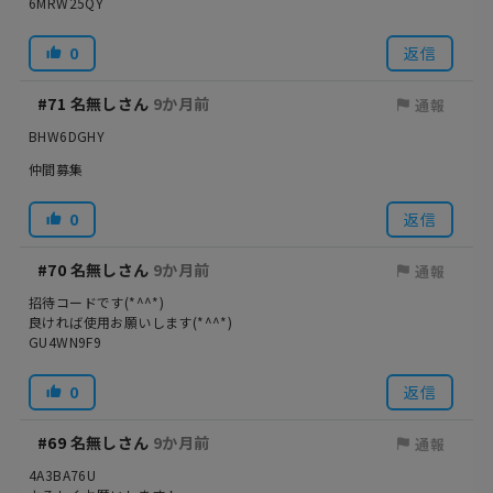
6MRW25QY
0
返信
#71
名無しさん
9か月前
通報
BHW6DGHY
仲間募集
0
返信
#70
名無しさん
9か月前
通報
招待コードです(*^^*)
良ければ使用お願いします(*^^*)
GU4WN9F9
0
返信
#69
名無しさん
9か月前
通報
4A3BA76U