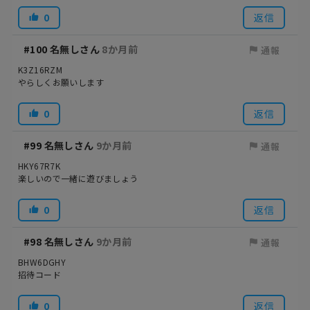
0
返信
#100
名無しさん
8か月前
通報
K3Z16RZM
やらしくお願いします
0
返信
#99
名無しさん
9か月前
通報
HKY67R7K
楽しいので一緒に遊びましょう
0
返信
#98
名無しさん
9か月前
通報
BHW6DGHY
招待コード
0
返信