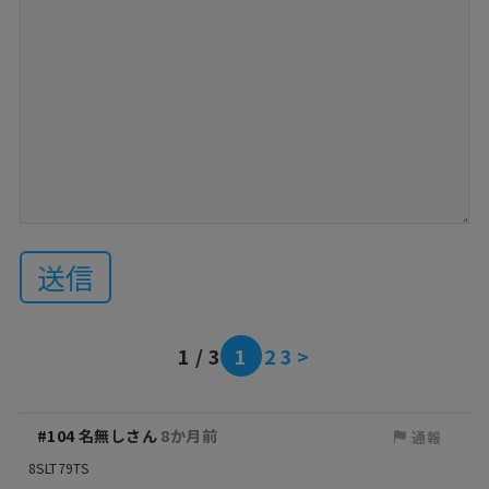
送信
1 / 3
1
2
3
>
#104
名無しさん
8か月前
通報
8SLT79TS