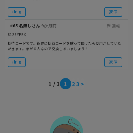
0
返信
#65
名無しさん
9か月前
通報
81Z8YPEX
招待コードです。返信に招待コードを貼って頂けたら使用させていた
だきます。まだ０人なので交換しあいましょう！
0
返信
1 / 3
1
2
3
>