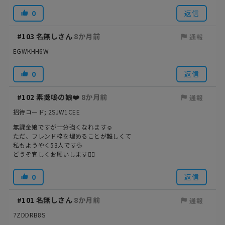
0
返信
#103
名無しさん
8か月前
通報
EGWKHH6W
0
返信
#102
素戔嗚の娘❤️
8か月前
通報
招待コード; 2SJW1CEE
無課金娘ですが十分強くなれます☺️
ただ、フレンド枠を埋めることが難しくて
私もようやく53人です💦
どうぞ宜しくお願いします🙇‍♀️
0
返信
#101
名無しさん
8か月前
通報
7ZDDRB8S