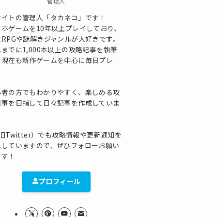
管理人
サイトの管理人「タカネコ」です！
マホゲームを10年以上プレイしており、
にRPGや謎解きジャンルが大好きです。
までに1,000本以上の攻略記事を執筆
、現在も新作ゲームを中心に毎日プレ
！
心者の方でもわかりやすく、楽しめる攻
記事を目指して日々記事を作成していま
！
旧Twitter）でも攻略情報や更新通知を
信していますので、ぜひフォローお願い
ます！
プロフィール