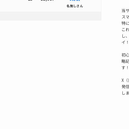
名無しさん
当
ス
特
これ
し
イ
初
略
す
X（
発
し