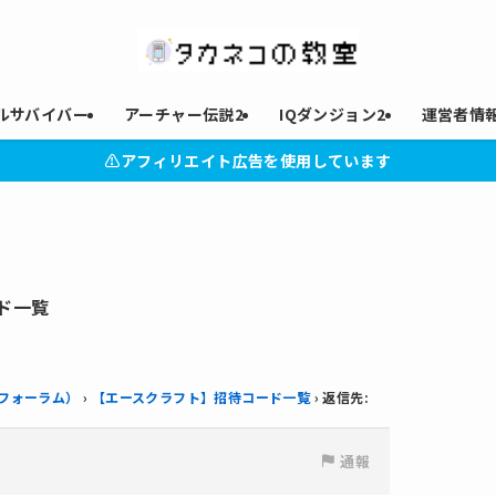
ルサバイバー
アーチャー伝説2
IQダンジョン2
運営者情
⚠︎アフィリエイト広告を使用しています
ド一覧
e（フォーラム）
›
【エースクラフト】招待コード一覧
›
返信先:
通報