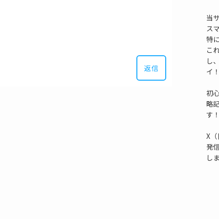
当
ス
特
これ
し
返信
イ
初
略
す
X（
発
し