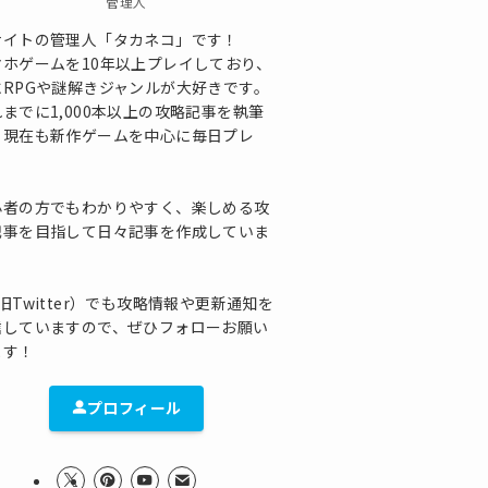
管理人
サイトの管理人「タカネコ」です！
マホゲームを10年以上プレイしており、
にRPGや謎解きジャンルが大好きです。
までに1,000本以上の攻略記事を執筆
、現在も新作ゲームを中心に毎日プレ
！
心者の方でもわかりやすく、楽しめる攻
記事を目指して日々記事を作成していま
！
旧Twitter）でも攻略情報や更新通知を
信していますので、ぜひフォローお願い
ます！
プロフィール