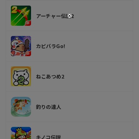
アーチャー伝説2
カピバラGo!
ねこあつめ2
釣りの達人
キノコ伝説