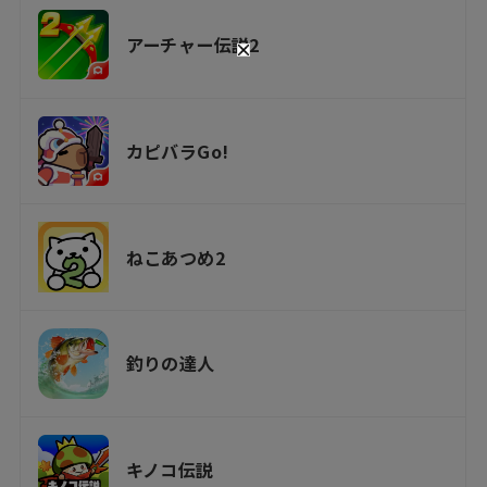
アーチャー伝説2
カピバラGo!
ねこあつめ2
釣りの達人
キノコ伝説