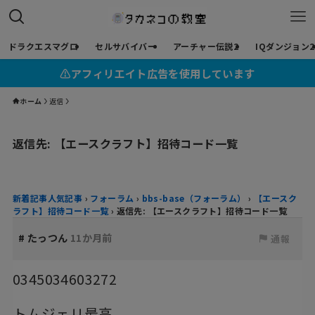
ドラクエスマグロ
セルサバイバー
アーチャー伝説2
IQダンジョン2
⚠︎アフィリエイト広告を使用しています
ホーム
返信
返信先: 【エースクラフト】招待コード一覧
新着記事人気記事
›
フォーラム
›
bbs-base（フォーラム）
›
【エースク
ラフト】招待コード一覧
›
返信先: 【エースクラフト】招待コード一覧
#
たっつん
11か月前
通報
0345034603272
トムジェリ最高