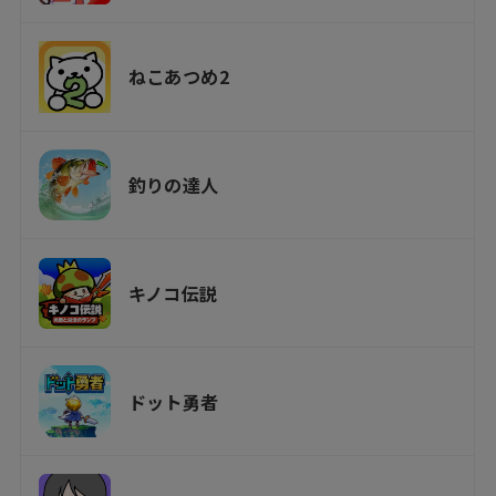
ねこあつめ2
釣りの達人
キノコ伝説
ドット勇者