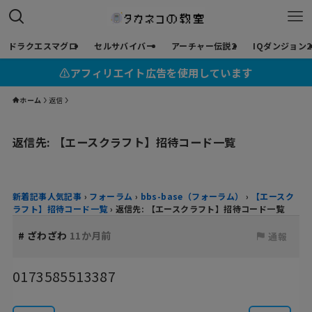
ドラクエスマグロ
セルサバイバー
アーチャー伝説2
IQダンジョン2
⚠︎アフィリエイト広告を使用しています
ホーム
返信
返信先: 【エースクラフト】招待コード一覧
新着記事人気記事
›
フォーラム
›
bbs-base（フォーラム）
›
【エースク
ラフト】招待コード一覧
›
返信先: 【エースクラフト】招待コード一覧
#
ざわざわ
11か月前
通報
0173585513387