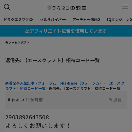
ドラクエスマグロ
セルサバイバー
アーチャー伝説2
IQダンジョン2
⚠︎アフィリエイト広告を使用しています
ホーム
返信
返信先: 【エースクラフト】招待コード一覧
新着記事人気記事
›
フォーラム
›
bbs-base（フォーラム）
›
【エースク
ラフト】招待コード一覧
›
返信先: 【エースクラフト】招待コード一覧
#
わぁい
11か月前
通報
2903892643508
よろしくお願いします！