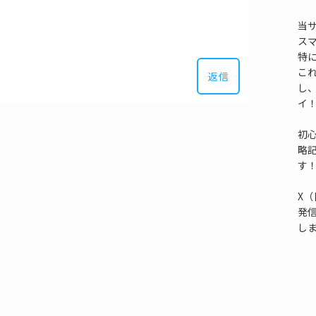
当
ス
特
これ
返信
し
イ
初
略
す
X（
発
し