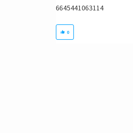
6645441063114
0