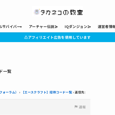
ルサバイバー
アーチャー伝説2
IQダンジョン2
運営者情
⚠︎アフィリエイト広告を使用しています
ド一覧
e（フォーラム）
›
【エースクラフト】招待コード一覧
›
返信先:
通報