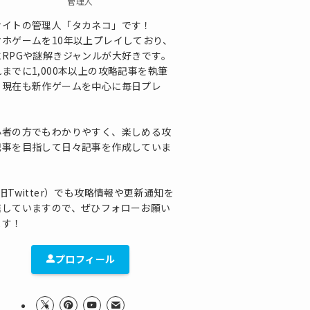
管理人
サイトの管理人「タカネコ」です！
マホゲームを10年以上プレイしており、
にRPGや謎解きジャンルが大好きです。
までに1,000本以上の攻略記事を執筆
、現在も新作ゲームを中心に毎日プレ
！
心者の方でもわかりやすく、楽しめる攻
記事を目指して日々記事を作成していま
！
旧Twitter）でも攻略情報や更新通知を
信していますので、ぜひフォローお願い
ます！
プロフィール