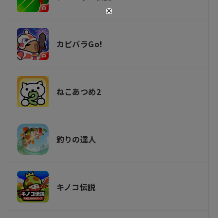
カピバラGo!
ねこあつめ2
釣りの達人
キノコ伝説