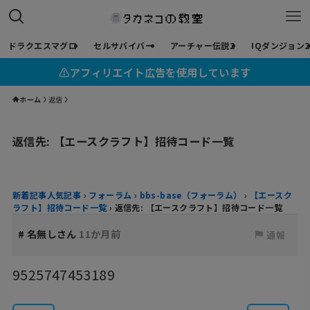
ドラクエスマグロ
セルサバイバー
アーチャー伝説2
IQダンジョン2
⚠︎アフィリエイト広告を使用しています
ホーム
返信
返信先: 【エースクラフト】招待コード一覧
新着記事人気記事
›
フォーラム
›
bbs-base（フォーラム）
›
【エースク
ラフト】招待コード一覧
›
返信先: 【エースクラフト】招待コード一覧
#
名無しさん
11か月前
通報
9525747453189