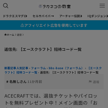
ドラクエスマグロ
セルサバイバー
アーチャー伝説2
IQダンジョン2
⚠︎アフィリエイト広告を使用しています
ホーム
返信
返信先: 【エースクラフト】招待コード一覧
新着記事人気記事
›
フォーラム
›
bbs-base（フォーラム）
›
【エースク
ラフト】招待コード一覧
›
返信先: 【エースクラフト】招待コード一覧
#
名無しさん
11か月前
通報
ACECRAFTでは、選抜チケットやパイロッ
トを無料プレゼント中！メイン画面の「お