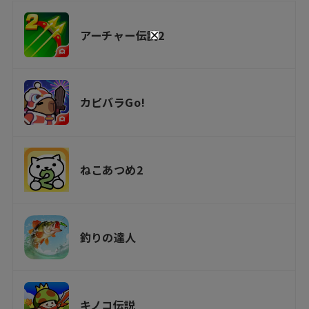
アーチャー伝説2
カピバラGo!
ねこあつめ2
釣りの達人
キノコ伝説